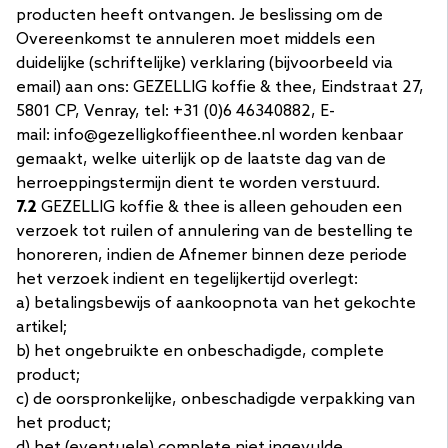
producten heeft ontvangen. Je beslissing om de
Overeenkomst te annuleren moet middels een
duidelijke (schriftelijke) verklaring (bijvoorbeeld via
email) aan ons: GEZELLIG koffie & thee, Eindstraat 27,
5801 CP, Venray, tel: +31 (0)6 46340882, E-
mail: info@gezelligkoffieenthee.nl worden kenbaar
gemaakt, welke uiterlijk op de laatste dag van de
herroeppingstermijn dient te worden verstuurd.
7.2
GEZELLIG koffie & thee is alleen gehouden een
verzoek tot ruilen of annulering van de bestelling te
honoreren, indien de Afnemer binnen deze periode
het verzoek indient en tegelijkertijd overlegt:
a) betalingsbewijs of aankoopnota van het gekochte
artikel;
b) het ongebruikte en onbeschadigde, complete
product;
c) de oorspronkelijke, onbeschadigde verpakking van
het product;
d) het (eventuele) complete niet ingevulde