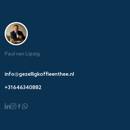
Paul van Lipzig
info@gezelligkoffieenthee.nl
+31646340882