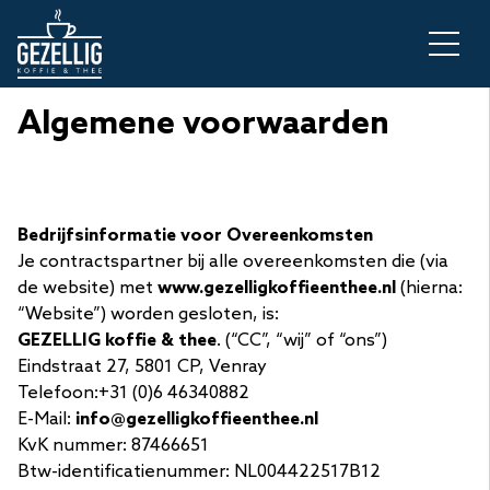
Algemene voorwaarden
Bedrijfsinformatie voor Overeenkomsten
Je contractspartner bij alle overeenkomsten die (via
de website) met
www.gezelligkoffieenthee.nl
(hierna:
“Website”) worden gesloten, is:
GEZELLIG koffie & thee
. (“CC”, “wij” of “ons”)
Eindstraat 27, 5801 CP, Venray
Telefoon:+31 (0)6 46340882
E-Mail:
info@gezelligkoffieenthee.nl
KvK nummer:
87466651
Btw-identificatienummer: NL004422517B12