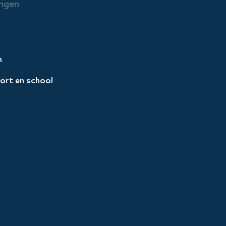
ngen
n
ort en school