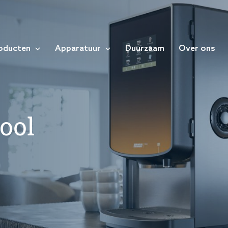
oducten
Apparatuur
Duurzaam
Over ons
ool