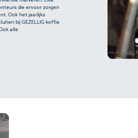
hillende manieren. Elke
 offerte aan
onteurs die ervoor zorgen
t. Ook het jaarlijks
uiten bij GEZELLIG koffie
Ook alle