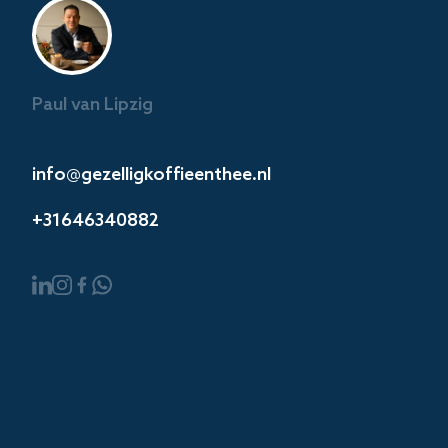
Paul van Lipzig
info@gezelligkoffieenthee.nl
+31646340882